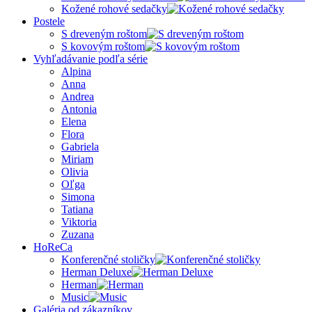
Kožené rohové sedačky
Postele
S dreveným roštom
S kovovým roštom
Vyhľadávanie podľa série
Alpina
Anna
Andrea
Antonia
Elena
Flora
Gabriela
Miriam
Olivia
Oľga
Simona
Tatiana
Viktoria
Zuzana
HoReCa
Konferenčné stoličky
Herman Deluxe
Herman
Music
Galéria od zákazníkov