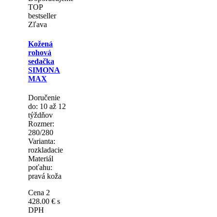
Materiál
poťahu:
pravá koža
Cena 2
869.00 €
s
DPH
Doporučujeme
TOP
bestseller
Zľava
Kožená
rohová
sedačka
SIMONA