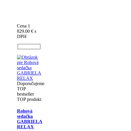
Doporučujeme
Novinky
TOP produkt
Rohová
sedačka
ELENA
MAX I
Doručenie
do: 5 až 10
týždňov
Rozmer:
300/350/220
Cena 1
829.00 €
s
DPH