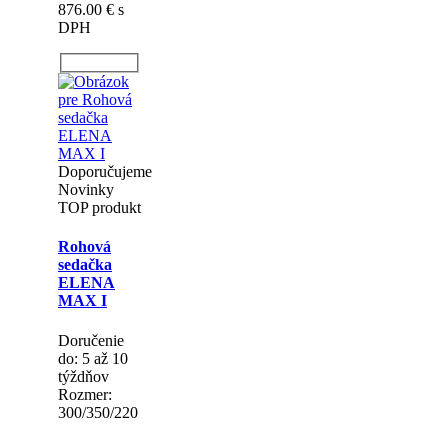
GABRIELA
MAX
RELAX
Doručenie
do: 5 až 10
týždňov
Rozmer:
350/280
Varianta:
rozkladacie
Cena 1
876.00 €
s
DPH