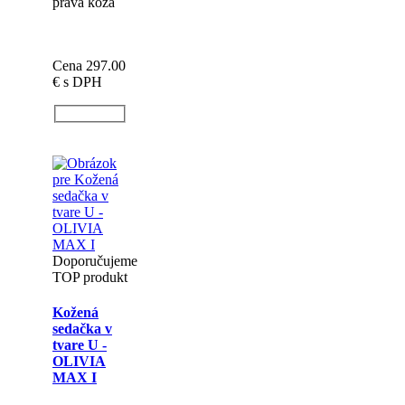
Doporučujeme
Kožená
taburetka
KLASIK
70/70
Doručenie
do: 6 až 10
týždňov
Rozmer:
70/70
Materiál
poťahu:
pravá koža
Cena 297.00
€
s DPH