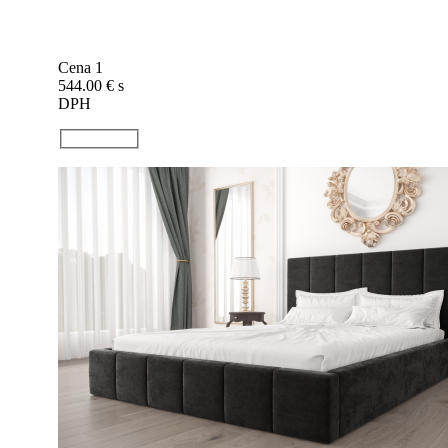
Cena 1
544.00 €
s
DPH