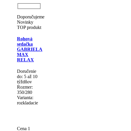
MAX
Doručenie
do: 10 až 12
týždňov
Rozmer:
280/280
Varianta:
rozkladacie
Materiál
poťahu:
pravá koža
Cena 2
428.00 €
s
DPH
Doporučujeme
Novinky
TOP produkt
Rohová
sedačka