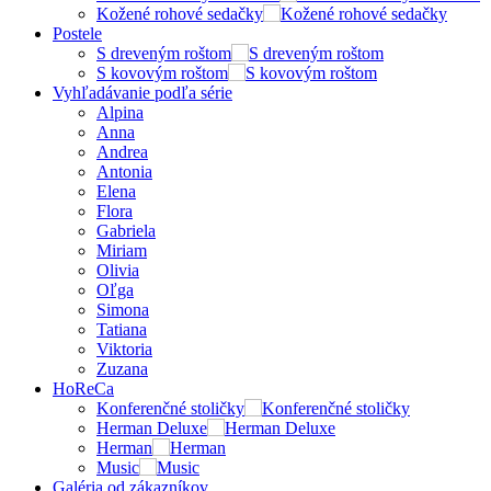
Kožené rohové sedačky
Postele
S dreveným roštom
S kovovým roštom
Vyhľadávanie podľa série
Alpina
Anna
Andrea
Antonia
Elena
Flora
Gabriela
Miriam
Olivia
Oľga
Simona
Tatiana
Viktoria
Zuzana
HoReCa
Konferenčné stoličky
Herman Deluxe
Herman
Music
Galéria od zákazníkov