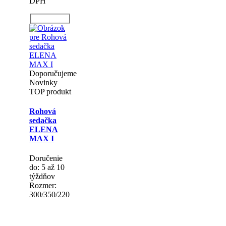
DPH
Doporučujeme
Novinky
TOP produkt
Rohová
sedačka
ELENA
MAX I
Doručenie
do: 5 až 10
týždňov
Rozmer:
300/350/220