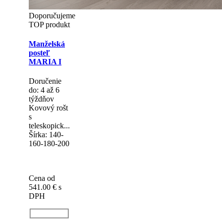
Doporučujeme
TOP produkt
Manželská
posteľ
MARIA I
Doručenie
do: 4 až 6
týždňov
Kovový rošt
s
teleskopick...
Šírka: 140-
160-180-200
Cena od
541.00 €
s
DPH