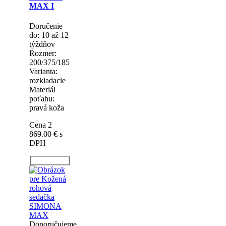
pravá koža
Cena 3
090.00 €
s
DPH
Doporučujeme
Zľava
TOP produkt
Kožená
sedačka v
tvare U -
SIMONA
MAX I
Doručenie
do: 10 až 12
týždňov
Rozmer:
200/375/185
Varianta:
rozkladacie