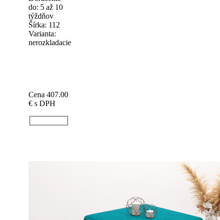
do: 5 až 10
týždňov
Šírka: 112
Varianta:
nerozkladacie
Cena 407.00
€
s DPH