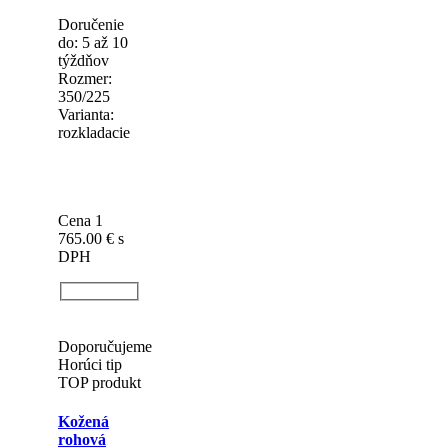
Doporučujeme
TOP
bestseller
TOP produkt
Rohová
sedačka
GABRIELA
RELAX
Doručenie
do: 5 až 10
týždňov
Rozmer:
350/225
Varianta:
rozkladacie