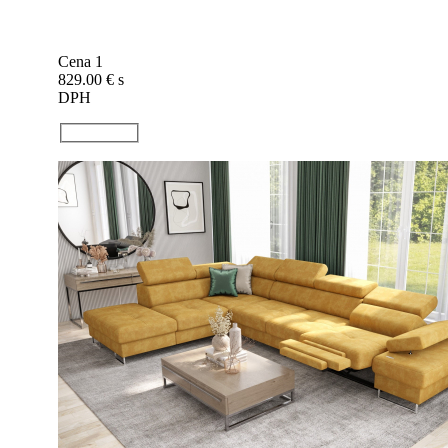
Cena 1
829.00 €
s
DPH