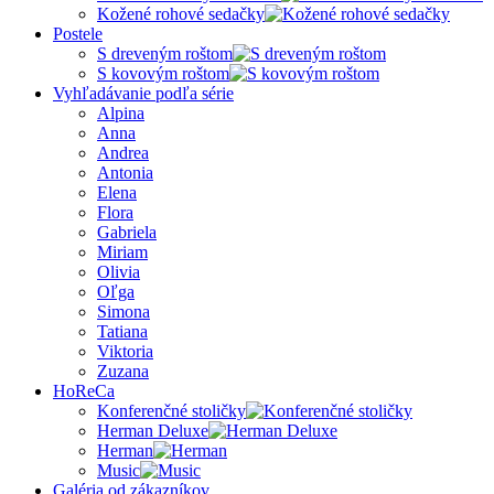
Kožené rohové sedačky
Postele
S dreveným roštom
S kovovým roštom
Vyhľadávanie podľa série
Alpina
Anna
Andrea
Antonia
Elena
Flora
Gabriela
Miriam
Olivia
Oľga
Simona
Tatiana
Viktoria
Zuzana
HoReCa
Konferenčné stoličky
Herman Deluxe
Herman
Music
Galéria od zákazníkov