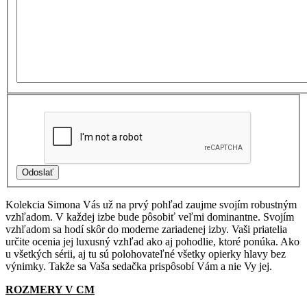
Kolekcia Simona Vás už na prvý pohľad zaujme svojím robustným
vzhľadom. V každej izbe bude pôsobiť veľmi dominantne. Svojím
vzhľadom sa hodí skôr do moderne zariadenej izby. Vaši priatelia
určite ocenia jej luxusný vzhľad ako aj pohodlie, ktoré ponúka. Ako
u všetkých sérii, aj tu sú polohovateľné všetky opierky hlavy bez
výnimky. Takže sa Vaša sedačka prispôsobí Vám a nie Vy jej.
ROZMERY V CM