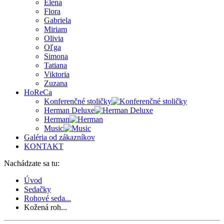
Elena
Flora
Gabriela
Miriam
Olivia
Oľga
Simona
Tatiana
Viktoria
Zuzana
HoReCa
Konferenčné stoličky
Herman Deluxe
Herman
Music
Galéria od zákazníkov
KONTAKT
Nachádzate sa tu:
Úvod
Sedačky
Rohové seda...
Kožená roh...