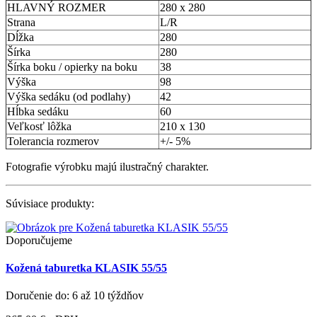
HLAVNÝ ROZMER
280 x 280
Strana
L/R
Dĺžka
280
Šírka
280
Šírka boku / opierky na boku
38
Výška
98
Výška sedáku (od podlahy)
42
Hĺbka sedáku
60
Veľkosť lôžka
210 x 130
Tolerancia rozmerov
+/- 5%
Fotografie výrobku majú ilustračný charakter.
Súvisiace produkty:
Doporučujeme
Kožená taburetka KLASIK 55/55
Doručenie do: 6 až 10 týždňov