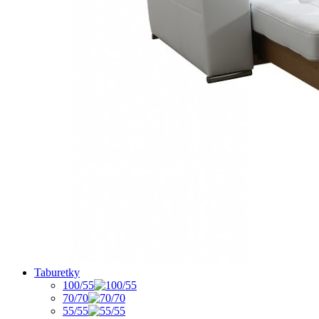
Taburetky
100/55
70/70
55/55