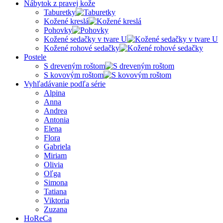
Nábytok z pravej kože
Taburetky
Kožené kreslá
Pohovky
Kožené sedačky v tvare U
Kožené rohové sedačky
Postele
S dreveným roštom
S kovovým roštom
Vyhľadávanie podľa série
Alpina
Anna
Andrea
Antonia
Elena
Flora
Gabriela
Miriam
Olivia
Oľga
Simona
Tatiana
Viktoria
Zuzana
HoReCa