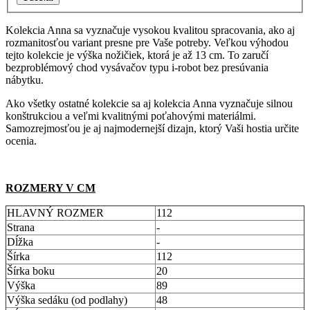
Kolekcia Anna sa vyznačuje vysokou kvalitou spracovania, ako aj
rozmanitosťou variant presne pre Vaše potreby. Veľkou výhodou
tejto kolekcie je výška nožičiek, ktorá je až 13 cm. To zaručí
bezproblémový chod vysávačov typu i-robot bez presúvania
nábytku.
Ako všetky ostatné kolekcie sa aj kolekcia Anna vyznačuje silnou
konštrukciou a veľmi kvalitnými poťahovými materiálmi.
Samozrejmosťou je aj najmodernejší dizajn, ktorý Vaši hostia určite
ocenia.
ROZMERY V CM
HLAVNÝ ROZMER
112
Strana
-
Dĺžka
-
Šírka
112
Šírka boku
20
Výška
89
Výška sedáku (od podlahy)
48